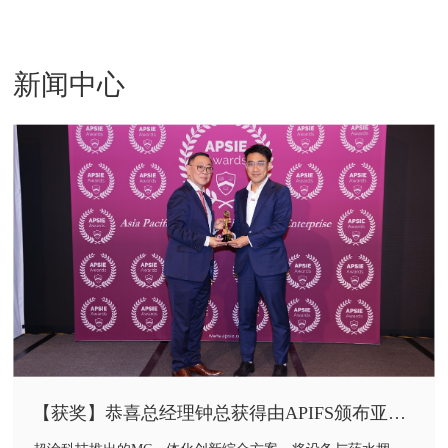
新闻中心
【获奖】恭喜总经理钟总获得由APIFS颁布亚太
区可持续创新企业奖