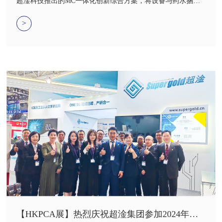
超淦科技推出的MC一体化创新综合方案，将设备与药水捆绑
销售的作为创新性的解决方案，为客户简化采购流程，降低成
本，提升效率与质量，提供一站式服务。秉承着“自利利他”的
>
公司文化，我们在为客户解决问题的同时，也同样深耕行业持
续为客户提供更物美价廉的服务，为自己与客户持续盈利。
【HKPCA展】热烈庆祝超淦集团参加2024年